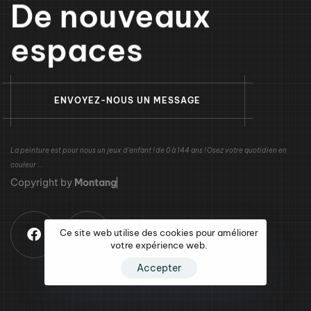
De nouveaux
espaces
E
N
V
O
Y
E
Z
-
N
O
U
S
U
N
M
E
S
S
A
G
E
La peinture est pour nous un jeux d'enfant ! de 0 à 144 ans ! Osez votre quotidien en
couleur ...
C
o
p
y
r
i
g
h
t
b
y
M
o
n
t
a
n
g
e
r
o
▏
Ce site web utilise des cookies pour améliorer
votre expérience web.
Accepter